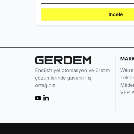
İncele
MAR
Weiss
Endüstriyel otomasyon ve üretim
Telso
çözümlerinde güvenilir iş
Mäder
ortağınız.
VEP A