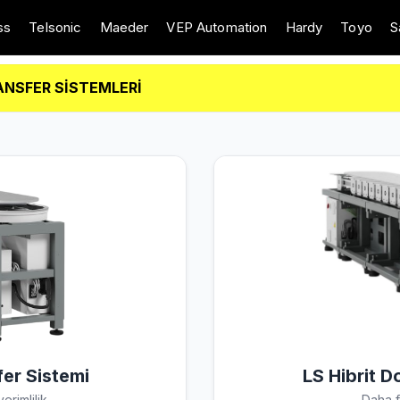
ss
Telsonic
Maeder
VEP Automation
Hardy
Toyo
S
ANSFER SİSTEMLERİ
er Sistemi
LS Hibrit D
rimlilik.
Daha fa