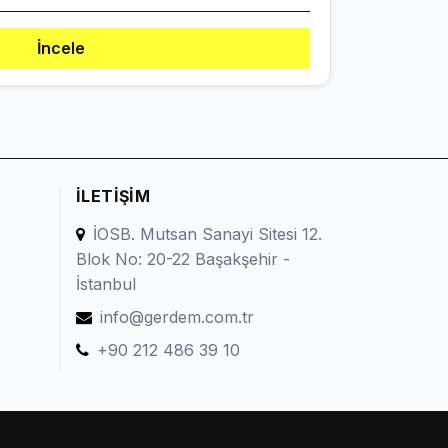
İncele
İLETIŞIM
İOSB. Mutsan Sanayi Sitesi 12.
Blok No: 20-22 Başakşehir -
İstanbul
info@gerdem.com.tr
+90 212 486 39 10