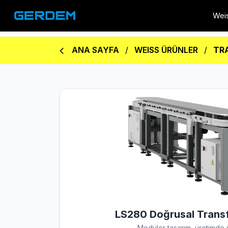
Wei
ANA SAYFA
/
WEISS ÜRÜNLER
/
TR
LS280 Doğrusal Transf
Modüler tasarım, üretimde ve