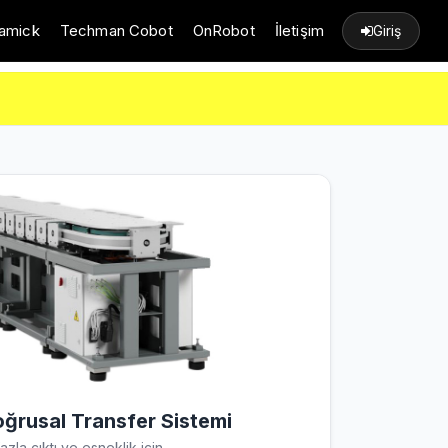
amick
Techman Cobot
OnRobot
İletişim
Giriş
oğrusal Transfer Sistemi
zla çıktı ve esneklik için.